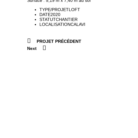
Surface : 5,19 m x 7,40 m au sol
TYPE/PROJET
LOFT
DATE
2020
STATUT
CHANTIER
LOCALISATION
CALAVI
PROJET PRÉCÉDENT
Next