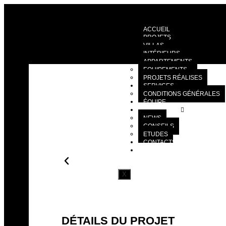
ACCUEIL
PROJETS
VILLAS
INTÉRIEURS
APPARTEMENTS
EQUIPEMENTS
PROJETS RÉALISES
SERVICES
CONDITIONS GÉNÉRALES
ÉQUIPE
ACTUALITÉS
NEWS
CONSEILS
ETUDES
CONTACTS
TÉLÉCHARGER NOTRE BO
X
DÉTAILS DU PROJET